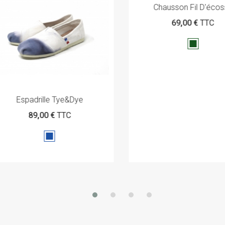
Chausson Fil D'éco
69,00 €
TTC
Vert
anglais
Espadrille Tye&dye
89,00 €
TTC
Marine