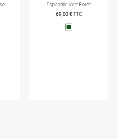
sse
E
Espadrille Vert Forêt
69,00 €
TTC
Vert
anglais