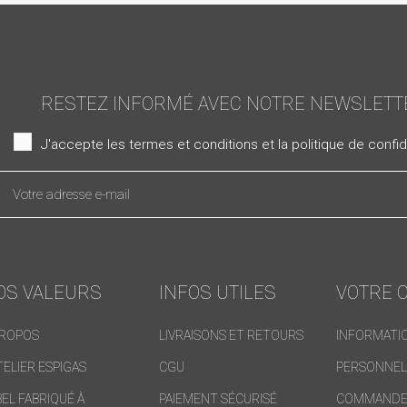
RESTEZ INFORMÉ AVEC NOTRE NEWSLETT
J'accepte les termes et conditions et la politique de confide
OS VALEURS
INFOS UTILES
VOTRE 
PROPOS
LIVRAISONS ET RETOURS
INFORMATI
TELIER ESPIGAS
CGU
PERSONNEL
BEL FABRIQUÉ À
PAIEMENT SÉCURISÉ
COMMANDE