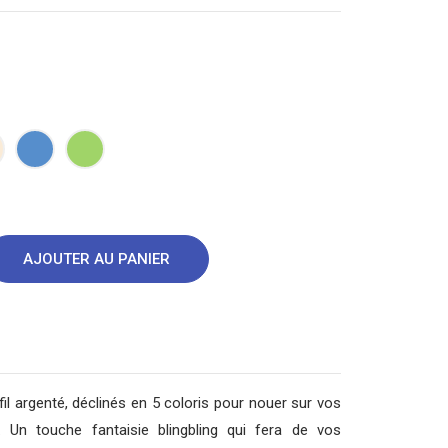
anc
Bleu
Vert
assé
AJOUTER AU PANIER
fil argenté, déclinés en 5 coloris pour nouer sur vos
. Un touche fantaisie blingbling qui fera de vos