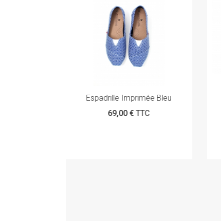
eed
Espadrille Imprimée Bleu
TC
69,00 €
TTC