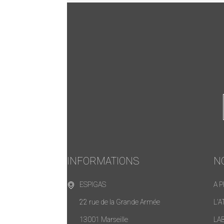
INFORMATIONS
N
ESPIGAS
A 
22 rue de la Grande Armée
L'A
13001 Marseille
LA