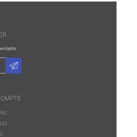
ER
ntialité
COMPTE
ONS
LES
S