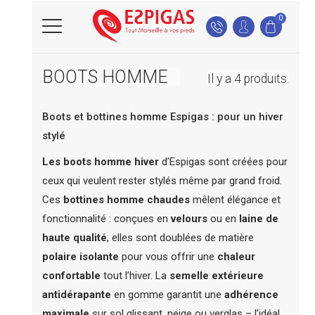
0
BOOTS HOMME
Il y a 4 produits.
Boots et bottines homme Espigas : pour un hiver
stylé
Les boots homme hiver
d’Espigas sont créées pour
ceux qui veulent rester stylés même par grand froid.
Ces
bottines homme chaudes
mêlent élégance et
fonctionnalité : conçues en
velours
ou en
laine de
haute qualité
, elles sont doublées de matière
polaire isolante
pour vous offrir une
chaleur
confortable
tout l’hiver. La
semelle extérieure
antidérapante
en gomme garantit une
adhérence
maximale
sur sol glissant, neige ou verglas – l’idéal