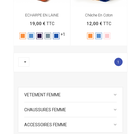
ECHARPE EN LAINE
Chèche En Coton
19,00 €
12,00 €
TTC
TTC
+1
Orange
Bleu
Purple
Gris
Marine
Orange
Bleu
Rose
de
Payne

1
keyboard_arrow_down
VETEMENT FEMME
keyboard_arrow_down
CHAUSSURES FEMME
keyboard_arrow_down
ACCESSOIRES FEMME