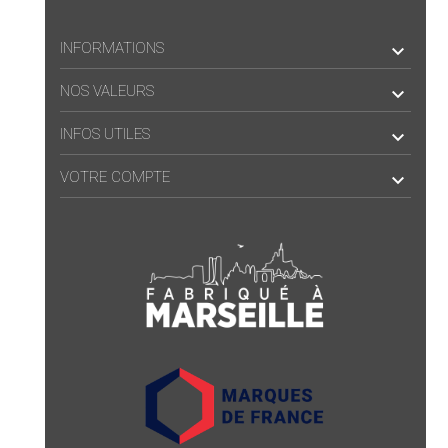
INFORMATIONS

NOS VALEURS

INFOS UTILES

VOTRE COMPTE
