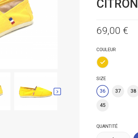
CITRON
69,00 €
COULEUR
Jaune
SIZE
36
37
38

45
QUANTITÉ