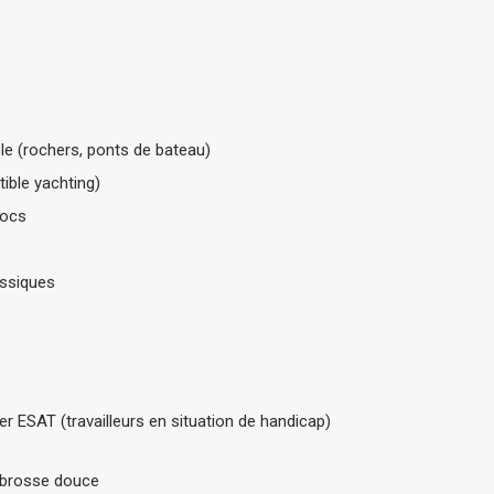
le (rochers, ponts de bateau)
ible yachting)
hocs
assiques
r ESAT (travailleurs en situation de handicap)
t brosse douce