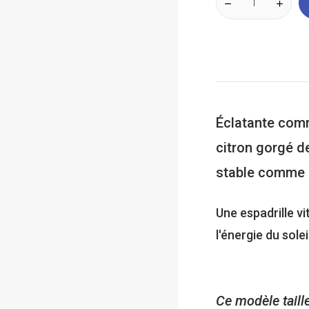
Éclatante comm
citron gorgé d
stable comme 
Une espadrille v
l'énergie du solei
Ce modèle taill