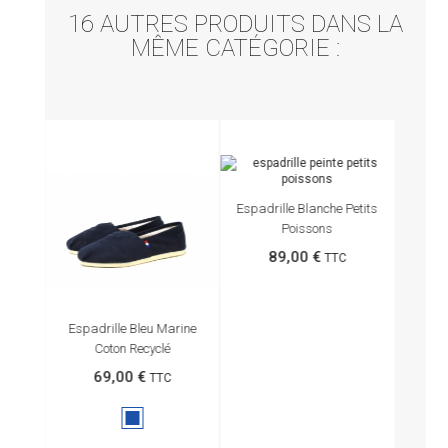
16 AUTRES PRODUITS DANS LA
MÊME CATÉGORIE :
PROM
Es
Espadrille Blanche Petits
Poissons
89,00 €
TTC
rêt
Espadrille Bleu Marine
Coton Recyclé
69,00 €
TTC
Marine