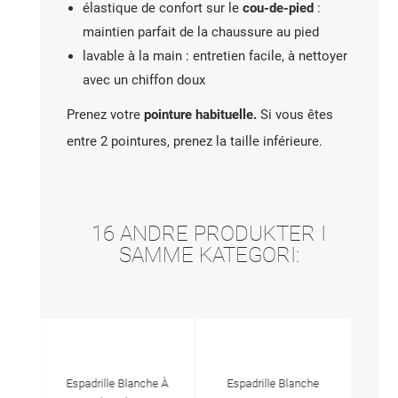
élastique de confort sur le
cou-de-pied
:
maintien parfait de la chaussure au pied
lavable à la main : entretien facile, à nettoyer
avec un chiffon doux
Prenez votre
pointure habituelle.
Si vous êtes
entre 2 pointures, prenez la taille inférieure.
16 ANDRE PRODUKTER I
SAMME KATEGORI:
rine
Espadrille Blanche À
Espadrille Blanche
Espad