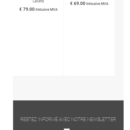
Lacets
€ 69.00
Inklusive MVA
€ 79.00
€ 79
 MVA
Inklusive MVA
RESTEZ INFORMÉ AVEC NOTRE NEWSLETTER