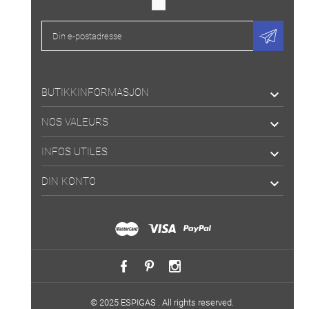
BUTIKKINFORMASJON

NOS VALEURS

INFOS UTILES

DIN KONTO

© 2025 ESPIGAS . All rights reserved.