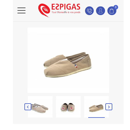
0

