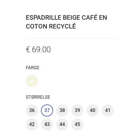
ESPADRILLE BEIGE CAFÉ EN
COTON RECYCLÉ
€ 69.00
FARGE
Beige
STØRRELSE
36
37
38
39
40
41
42
43
44
45