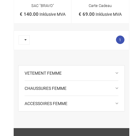
SAC "BRAVO"
Carte Cadeau
€ 140.00
€ 69.00
Inklusive MVA
Inklusive MVA

1
keyboard_arrow_down
VETEMENT FEMME
keyboard_arrow_down
CHAUSSURES FEMME
keyboard_arrow_down
ACCESSOIRES FEMME