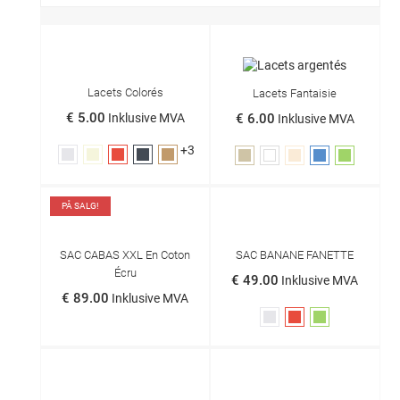
Lacets Colorés
Lacets Fantaisie
€ 5.00
€ 6.00
Inklusive MVA
Inklusive MVA
+3
Grå
Beige
Rød
Sort
Kamel
Taupe
Hvit
Off
Blå
Grønn
White
PÅ SALG!
SAC CABAS XXL En Coton
SAC BANANE FANETTE
Écru
€ 49.00
Inklusive MVA
€ 89.00
Inklusive MVA
Grå
Rød
Grønn