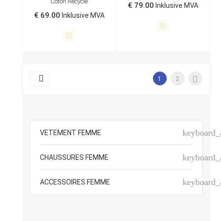
Coton Recyclé
€ 79.00
Inklusive MVA
€ 69.00
Inklusive MVA
Beige
Beige


1
2
keyboard
VETEMENT FEMME
keyboard
CHAUSSURES FEMME
keyboard
ACCESSOIRES FEMME