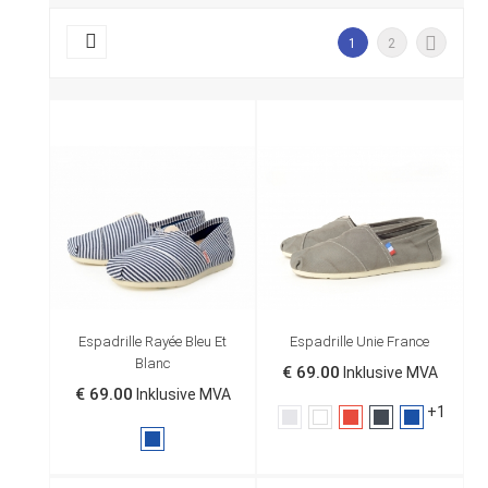


1
2
Espadrille Rayée Bleu Et
Espadrille Unie France
Blanc
€ 69.00
Inklusive MVA
€ 69.00
Inklusive MVA
+1
Grå
Hvit
Rød
Sort
Marine
Marine