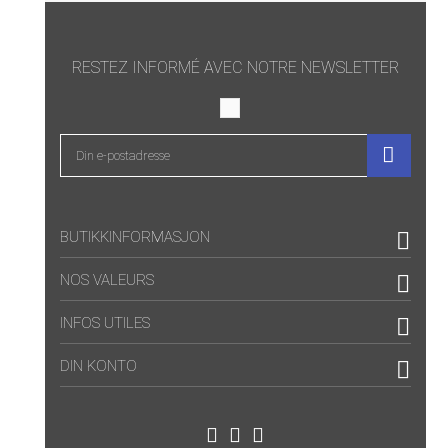
RESTEZ INFORMÉ AVEC NOTRE NEWSLETTER

BUTIKKINFORMASJON

NOS VALEURS

INFOS UTILES

DIN KONTO