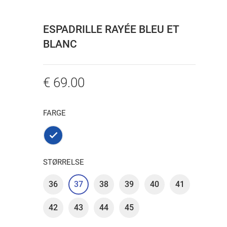
ESPADRILLE RAYÉE BLEU ET
BLANC
€ 69.00
FARGE
Marine
STØRRELSE
36
37
38
39
40
41
42
43
44
45