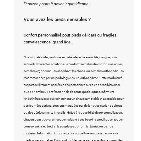
l’horizon pourrait devenir quotidienne !
Vous avez les pieds sensibles ?
Confort personnalisé pour pieds délicats ou fragiles,
convalescence, grand âge.
Nos modèles intègrent une semelle intérieure amovible, conçue pour
accueillir différentes solutions de confort : semelles de confort classiques,
semelles ergonomiques absorbant les chocs, ou semelles orthopédiques
recommandées par un podologue ou un orthopédiste. Cette modularité
est particulièrement appréciée des personnes aux pieds sensibles ainsi
que de nombreux professionnels de santé (podologues, infirmiers,
kinésithérapeutes) qui recherchent un chaussant stable et adaptable pour
des journées actives, souvent marquées par de longues stations debout
ou des déplacements intensifs. Grâce à la possibilité de personnalisation,
chacun peut trouver un soutien adapté à ses besoins spécifiques, tout en
conservant la légèreté et la souplesse qui font la réputation de nos
modèles. Information importante : ce conseil ne remplace pas un avis
médical personnalisé. Pour tout problème de santé spécifique, consultez