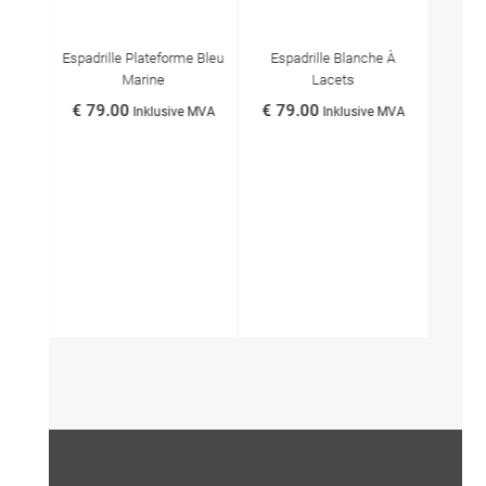
Espadrille Plateforme Bleu
Espadrille Blanche À
Chau
Marine
Lacets
€ 79.00
€ 79.00
€ 69
Inklusive MVA
Inklusive MVA
 MVA