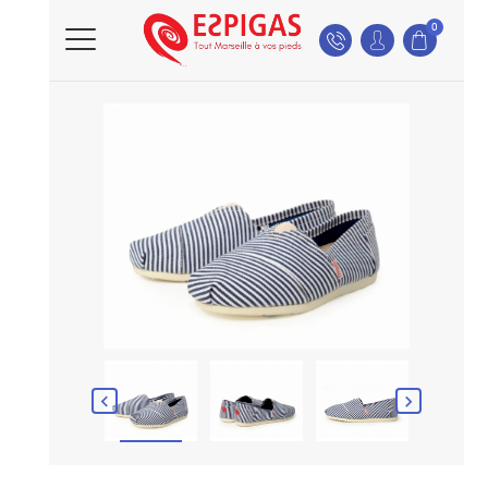
0

