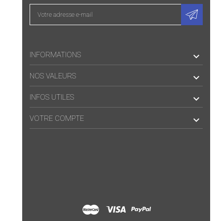
INFORMATIONS

NOS VALEURS

INFOS UTILES

VOTRE COMPTE
