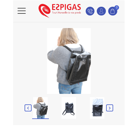
0

