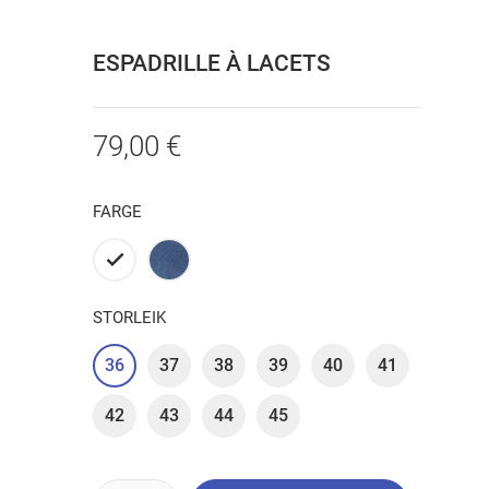
ESPADRILLE À LACETS
79,00 €
FARGE
Hvit
Bleu
STORLEIK
phtalo
36
37
38
39
40
41
42
43
44
45