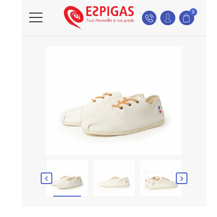
0

