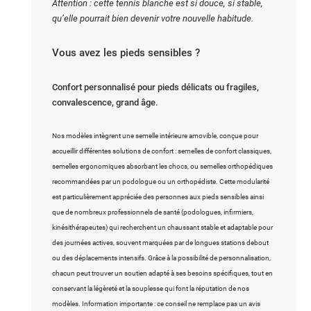
Attention : cette tennis blanche est si douce, si stable,
qu’elle pourrait bien devenir votre nouvelle habitude.
Vous avez les pieds sensibles ?
Confort personnalisé pour pieds délicats ou fragiles,
convalescence, grand âge.
Nos modèles intègrent une semelle intérieure amovible, conçue pour
accueillir différentes solutions de confort : semelles de confort classiques,
semelles ergonomiques absorbant les chocs, ou semelles orthopédiques
recommandées par un podologue ou un orthopédiste. Cette modularité
est particulièrement appréciée des personnes aux pieds sensibles ainsi
que de nombreux professionnels de santé (podologues, infirmiers,
kinésithérapeutes) qui recherchent un chaussant stable et adaptable pour
des journées actives, souvent marquées par de longues stations debout
ou des déplacements intensifs. Grâce à la possibilité de personnalisation,
chacun peut trouver un soutien adapté à ses besoins spécifiques, tout en
conservant la légèreté et la souplesse qui font la réputation de nos
modèles. Information importante : ce conseil ne remplace pas un avis