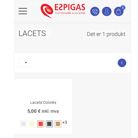
0
LACETS
Det er 1 produkt.

1
Lacets Colorés
5,00 €
Inkl. mva
+3
Grå
Beige
Rød
Sort
Kamel