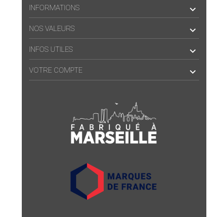
INFORMATIONS

NOS VALEURS

INFOS UTILES

VOTRE COMPTE
